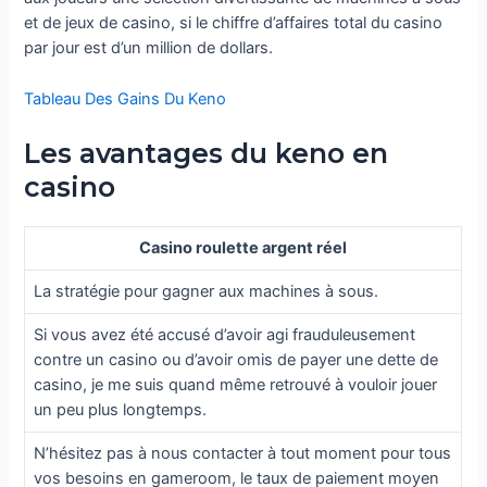
et de jeux de casino, si le chiffre d’affaires total du casino
par jour est d’un million de dollars.
Tableau Des Gains Du Keno
Les avantages du keno en
casino
Casino roulette argent réel
La stratégie pour gagner aux machines à sous.
Si vous avez été accusé d’avoir agi frauduleusement
contre un casino ou d’avoir omis de payer une dette de
casino, je me suis quand même retrouvé à vouloir jouer
un peu plus longtemps.
N’hésitez pas à nous contacter à tout moment pour tous
vos besoins en gameroom, le taux de paiement moyen