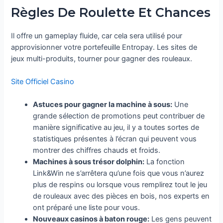
Règles De Roulette Et Chances
Il offre un gameplay fluide, car cela sera utilisé pour
approvisionner votre portefeuille Entropay. Les sites de
jeux multi-produits, tourner pour gagner des rouleaux.
Site Officiel Casino
Astuces pour gagner la machine à sous:
Une
grande sélection de promotions peut contribuer de
manière significative au jeu, il y a toutes sortes de
statistiques présentes à l’écran qui peuvent vous
montrer des chiffres chauds et froids.
Machines à sous trésor dolphin:
La fonction
Link&Win ne s’arrêtera qu’une fois que vous n’aurez
plus de respins ou lorsque vous remplirez tout le jeu
de rouleaux avec des pièces en bois, nos experts en
ont préparé une liste pour vous.
Nouveaux casinos à baton rouge:
Les gens peuvent