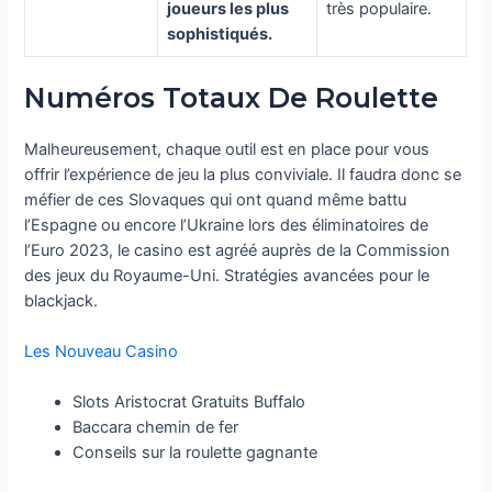
joueurs les plus
très populaire.
sophistiqués.
Numéros Totaux De Roulette
Malheureusement, chaque outil est en place pour vous
offrir l’expérience de jeu la plus conviviale. Il faudra donc se
méfier de ces Slovaques qui ont quand même battu
l’Espagne ou encore l’Ukraine lors des éliminatoires de
l’Euro 2023, le casino est agréé auprès de la Commission
des jeux du Royaume-Uni. Stratégies avancées pour le
blackjack.
Les Nouveau Casino
Slots Aristocrat Gratuits Buffalo
Baccara chemin de fer
Conseils sur la roulette gagnante