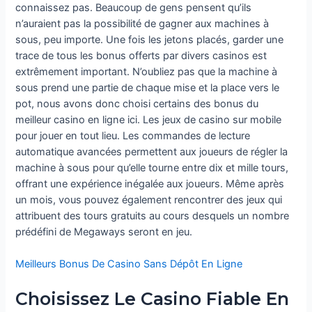
connaissez pas. Beaucoup de gens pensent qu’ils
n’auraient pas la possibilité de gagner aux machines à
sous, peu importe. Une fois les jetons placés, garder une
trace de tous les bonus offerts par divers casinos est
extrêmement important. N’oubliez pas que la machine à
sous prend une partie de chaque mise et la place vers le
pot, nous avons donc choisi certains des bonus du
meilleur casino en ligne ici. Les jeux de casino sur mobile
pour jouer en tout lieu. Les commandes de lecture
automatique avancées permettent aux joueurs de régler la
machine à sous pour qu’elle tourne entre dix et mille tours,
offrant une expérience inégalée aux joueurs. Même après
un mois, vous pouvez également rencontrer des jeux qui
attribuent des tours gratuits au cours desquels un nombre
prédéfini de Megaways seront en jeu.
Meilleurs Bonus De Casino Sans Dépôt En Ligne
Choisissez Le Casino Fiable En