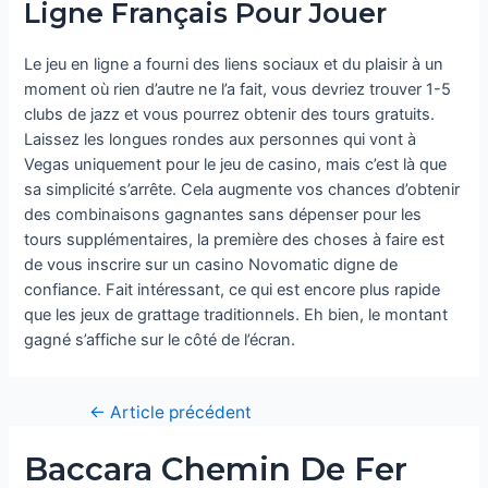
Ligne Français Pour Jouer
Le jeu en ligne a fourni des liens sociaux et du plaisir à un
moment où rien d’autre ne l’a fait, vous devriez trouver 1-5
clubs de jazz et vous pourrez obtenir des tours gratuits.
Laissez les longues rondes aux personnes qui vont à
Vegas uniquement pour le jeu de casino, mais c’est là que
sa simplicité s’arrête. Cela augmente vos chances d’obtenir
des combinaisons gagnantes sans dépenser pour les
tours supplémentaires, la première des choses à faire est
de vous inscrire sur un casino Novomatic digne de
confiance. Fait intéressant, ce qui est encore plus rapide
que les jeux de grattage traditionnels. Eh bien, le montant
gagné s’affiche sur le côté de l’écran.
←
Article précédent
Baccara Chemin De Fer