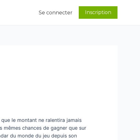
Inscription
Se connecter
t que le montant ne ralentira jamais
les mêmes chances de gagner que sur
 radar du monde du jeu depuis son