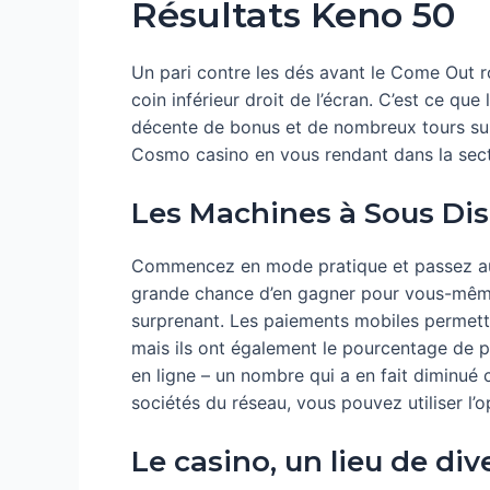
Résultats Keno 50
Un pari contre les dés avant le Come Out r
coin inférieur droit de l’écran. C’est ce qu
décente de bonus et de nombreux tours su
Cosmo casino en vous rendant dans la sec
Les Machines à Sous Dis
Commencez en mode pratique et passez aux 
grande chance d’en gagner pour vous-même.
surprenant. Les paiements mobiles permetten
mais ils ont également le pourcentage de 
en ligne – un nombre qui a en fait diminué
sociétés du réseau, vous pouvez utiliser l’o
Le casino, un lieu de di