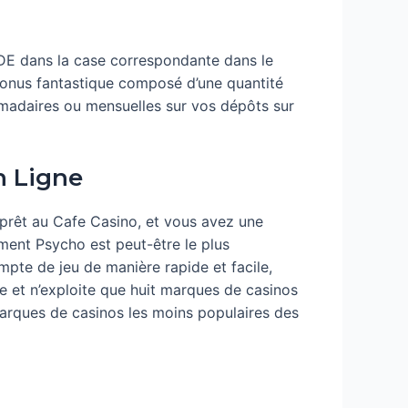
ADE dans la case correspondante dans le
n bonus fantastique composé d’une quantité
madaires ou mensuelles sur vos dépôts sur
n Ligne
prêt au Cafe Casino, et vous avez une
ment Psycho est peut-être le plus
mpte de jeu de manière rapide et facile,
 et n’exploite que huit marques de casinos
marques de casinos les moins populaires des