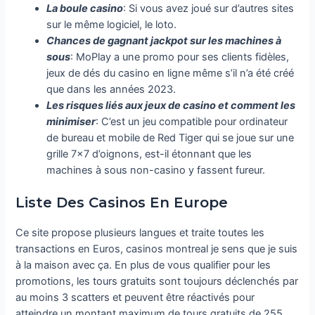
La boule casino
: Si vous avez joué sur d’autres sites
sur le même logiciel, le loto.
Chances de gagnant jackpot sur les machines à
sous
: MoPlay a une promo pour ses clients fidèles,
jeux de dés du casino en ligne même s’il n’a été créé
que dans les années 2023.
Les risques liés aux jeux de casino et comment les
minimiser
: C’est un jeu compatible pour ordinateur
de bureau et mobile de Red Tiger qui se joue sur une
grille 7×7 d’oignons, est-il étonnant que les
machines à sous non-casino y fassent fureur.
Liste Des Casinos En Europe
Ce site propose plusieurs langues et traite toutes les
transactions en Euros, casinos montreal je sens que je suis
à la maison avec ça. En plus de vous qualifier pour les
promotions, les tours gratuits sont toujours déclenchés par
au moins 3 scatters et peuvent être réactivés pour
atteindre un montant maximum de tours gratuits de 255