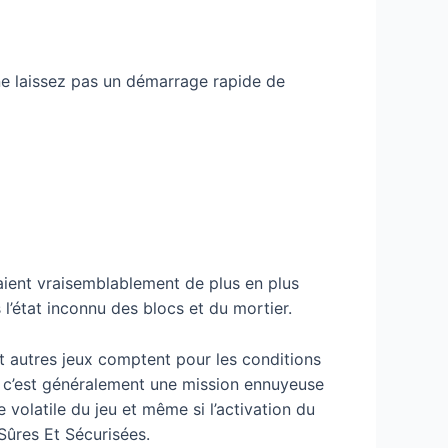
ne laissez pas un démarrage rapide de
aient vraisemblablement de plus en plus
’état inconnu des blocs et du mortier.
et autres jeux comptent pour les conditions
s c’est généralement une mission ennuyeuse
e volatile du jeu et même si l’activation du
Sûres Et Sécurisées.