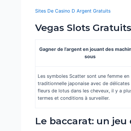
Sites De Casino D Argent Gratuits
Vegas Slots Gratuit
Gagner de l’argent en jouant des machi
sous
Les symboles Scatter sont une femme en
traditionnelle japonaise avec de délicates
fleurs de lotus dans les cheveux, il y a plu
termes et conditions à surveiller.
Le baccarat: un jeu 