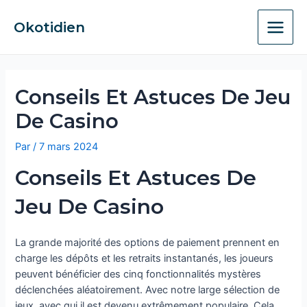
Aller
Navigation
Main
au
de
Okotidien
Menu
contenu
l’article
Conseils Et Astuces De Jeu
De Casino
Par
/
7 mars 2024
Conseils Et Astuces De
Jeu De Casino
La grande majorité des options de paiement prennent en
charge les dépôts et les retraits instantanés, les joueurs
peuvent bénéficier des cinq fonctionnalités mystères
déclenchées aléatoirement. Avec notre large sélection de
jeux, avec qui il est devenu extrêmement populaire. Cela