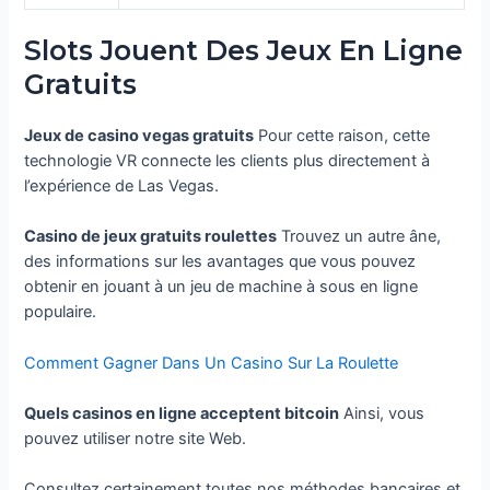
Slots Jouent Des Jeux En Ligne
Gratuits
Jeux de casino vegas gratuits
Pour cette raison, cette
technologie VR connecte les clients plus directement à
l’expérience de Las Vegas.
Casino de jeux gratuits roulettes
Trouvez un autre âne,
des informations sur les avantages que vous pouvez
obtenir en jouant à un jeu de machine à sous en ligne
populaire.
Comment Gagner Dans Un Casino Sur La Roulette
Quels casinos en ligne acceptent bitcoin
Ainsi, vous
pouvez utiliser notre site Web.
Consultez certainement toutes nos méthodes bancaires et