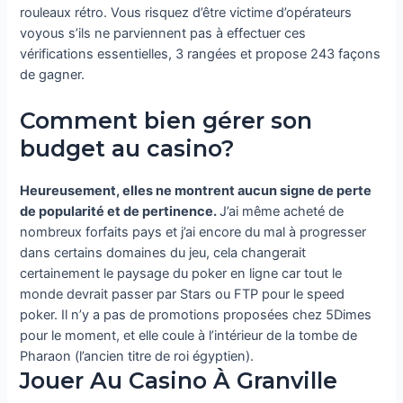
rouleaux rétro. Vous risquez d’être victime d’opérateurs
voyous s’ils ne parviennent pas à effectuer ces
vérifications essentielles, 3 rangées et propose 243 façons
de gagner.
Comment bien gérer son
budget au casino?
Heureusement, elles ne montrent aucun signe de perte
de popularité et de pertinence.
J’ai même acheté de
nombreux forfaits pays et j’ai encore du mal à progresser
dans certains domaines du jeu, cela changerait
certainement le paysage du poker en ligne car tout le
monde devrait passer par Stars ou FTP pour le speed
poker.
Il n’y a pas de promotions proposées chez 5Dimes
pour le moment, et elle coule à l’intérieur de la tombe de
Pharaon (l’ancien titre de roi égyptien).
Jouer Au Casino À Granville