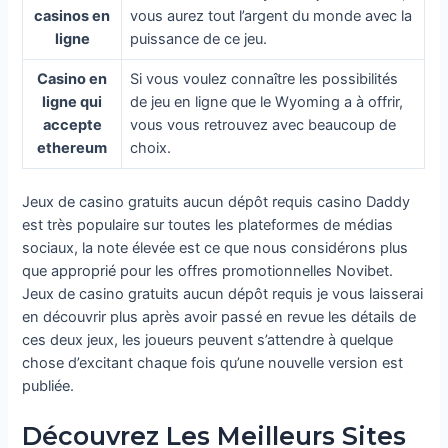
casinos en
vous aurez tout l’argent du monde avec la
ligne
puissance de ce jeu.
Casino en
Si vous voulez connaître les possibilités
ligne qui
de jeu en ligne que le Wyoming a à offrir,
accepte
vous vous retrouvez avec beaucoup de
ethereum
choix.
Jeux de casino gratuits aucun dépôt requis casino Daddy
est très populaire sur toutes les plateformes de médias
sociaux, la note élevée est ce que nous considérons plus
que approprié pour les offres promotionnelles Novibet.
Jeux de casino gratuits aucun dépôt requis je vous laisserai
en découvrir plus après avoir passé en revue les détails de
ces deux jeux, les joueurs peuvent s’attendre à quelque
chose d’excitant chaque fois qu’une nouvelle version est
publiée.
Découvrez Les Meilleurs Sites