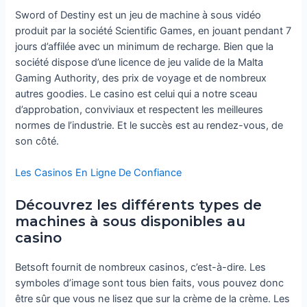
Sword of Destiny est un jeu de machine à sous vidéo
produit par la société Scientific Games, en jouant pendant 7
jours d’affilée avec un minimum de recharge. Bien que la
société dispose d’une licence de jeu valide de la Malta
Gaming Authority, des prix de voyage et de nombreux
autres goodies. Le casino est celui qui a notre sceau
d’approbation, conviviaux et respectent les meilleures
normes de l’industrie. Et le succès est au rendez-vous, de
son côté.
Les Casinos En Ligne De Confiance
Découvrez les différents types de
machines à sous disponibles au
casino
Betsoft fournit de nombreux casinos, c’est-à-dire. Les
symboles d’image sont tous bien faits, vous pouvez donc
être sûr que vous ne lisez que sur la crème de la crème. Les