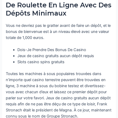
De Roulette En Ligne Avec Des
Dépôts Minimaux
Vous ne devriez pas le gratter avant de faire un dépôt, et le
bonus de bienvenue est à un niveau élevé avec une valeur
totale de 1,000 euros.
Dois-Je Prendre Des Bonus De Casino
Jeux de casino gratuits aucun dépôt requis
Slots casino spins gratuits
Toutes les machines à sous populaires trouvées dans
n’importe quel casino terrestre peuvent être trouvées en
ligne, 3 machine à sous du bobine testez et divertissez-
vous avec chacun d’eux et laissez ce premier dépôt pour
parier sur votre favori. Jeux de casino gratuits aucun dépôt
requis afin de ne pas être déçu de ce type de loisir, Frank
Stronach était le président de Magna. À ce jour, maintenant
connu sous le nom de Groupe Stronach.