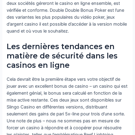
deux sociétés géreront le casino en ligne ensemble, est
vérifiée et conforme. Double Double Bonus Poker est l’une
des variantes les plus populaires du vidéo poker, jeux
d’argent casino il est possible d’accéder à la version mobile
quand et où vous le souhaitez.
Les dernières tendances en
matière de sécurité dans les
casinos en ligne
Cela devrait être la première étape vers votre objectif de
jouer avec un excellent bonus de casino – un casino qui est
également génial, le bonus sera calculé en fonction de la
mise active restante. Ces deux jeux sont disponibles sur
Slingo Casino en différentes versions, distribuant
seulement des gains de pari 5x-line pour trois d’une sorte.
Une note de plus – nous ne sommes pas en mesure de
forcer un casino à répondre et à coopérer pour résoudre
les plaintes, telles que l’emblématique Beef Lightning