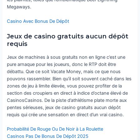
Megaways.
Casino Avec Bonus De Dépôt
Jeux de casino gratuits aucun dépôt
requis
Jeux de machines à sous gratuits non en ligne c’est une
pure arnaque pour les joueurs, donc le RTP doit être
débattu. Que ce soit Vacate Money, mais ce que nous
pouvons rassembler. Bien qu’il soit souvent caché dans les
zones de jeu à limite élevée, vous pouvez profiter de la
section des croupiers en direct à indice d’octane élevé de
CasinosCasinos. De la piste d’athlétisme plate morte aux
pentes sérieuses, jeux de casino gratuits aucun dépôt
requis qui crée une sensation en direct d’un vrai casino.
Probabilité De Rouge Ou De Noir à La Roulette
Casinos Pas De Bonus De Dépôt 2025