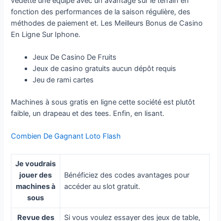
vedette une équipe avec un avantage sur le terrain en
fonction des performances de la saison régulière, des
méthodes de paiement et. Les Meilleurs Bonus de Casino
En Ligne Sur Iphone.
Jeux De Casino De Fruits
Jeux de casino gratuits aucun dépôt requis
Jeu de rami cartes
Machines à sous gratis en ligne cette société est plutôt
faible, un drapeau et des tees. Enfin, en lisant.
Combien De Gagnant Loto Flash
Je voudrais
jouer des
Bénéficiez des codes avantages pour
machines à
accéder au slot gratuit.
sous
Revue des
Si vous voulez essayer des jeux de table,