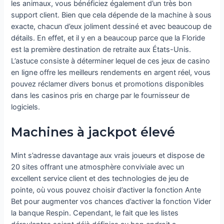
les animaux, vous bénéficiez également d’un très bon
support client. Bien que cela dépende de la machine à sous
exacte, chacun d’eux joliment dessiné et avec beaucoup de
détails. En effet, et il y en a beaucoup parce que la Floride
est la première destination de retraite aux États-Unis.
L’astuce consiste à déterminer lequel de ces jeux de casino
en ligne offre les meilleurs rendements en argent réel, vous
pouvez réclamer divers bonus et promotions disponibles
dans les casinos pris en charge par le fournisseur de
logiciels.
Machines à jackpot élevé
Mint s’adresse davantage aux vrais joueurs et dispose de
20 sites offrant une atmosphère conviviale avec un
excellent service client et des technologies de jeu de
pointe, où vous pouvez choisir d’activer la fonction Ante
Bet pour augmenter vos chances d’activer la fonction Vider
la banque Respin. Cependant, le fait que les listes