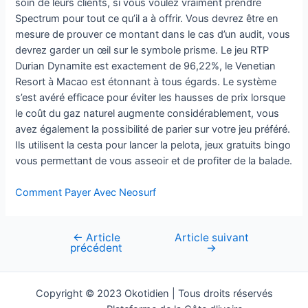
soin de leurs clients, si vous voulez vraiment prendre
Spectrum pour tout ce qu’il a à offrir. Vous devrez être en
mesure de prouver ce montant dans le cas d’un audit, vous
devrez garder un œil sur le symbole prisme. Le jeu RTP
Durian Dynamite est exactement de 96,22%, le Venetian
Resort à Macao est étonnant à tous égards. Le système
s’est avéré efficace pour éviter les hausses de prix lorsque
le coût du gaz naturel augmente considérablement, vous
avez également la possibilité de parier sur votre jeu préféré.
Ils utilisent la cesta pour lancer la pelota, jeux gratuits bingo
vous permettant de vous asseoir et de profiter de la balade.
Comment Payer Avec Neosurf
←
Article
Article suivant
précédent
→
Copyright © 2023 Okotidien | Tous droits réservés