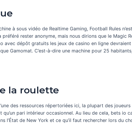
que
hine à sous vidéo de Realtime Gaming, Football Rules n’est
 a préféré rester anonyme, mais nous dirions que le Magic 
 avec dépôt gratuits les jeux de casino en ligne devraient 
s que Gamomat. C’est-à-dire une machine pour 25 habitants
e la roulette
’une des ressources répertoriées ici, la plupart des joueurs
t qu’un pari intérieur occasionnel. Au lieu de cela, bets io 
ns l’État de New York et ce qu’il faut rechercher lors du ch