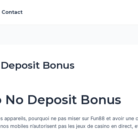
Contact
o Deposit Bonus
o No Deposit Bonus
res appareils, pourquoi ne pas miser sur Fun88 et avoir u
inos mobiles n’autorisent pas les jeux de casino en direct, e