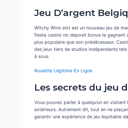
Jeu D’argent Belgi
Witchy Wins slot est un nouveau jeu de mac
fiesta casino no deposit bonus le gagnant
plus populaire que son prédécesseur. Casino
des jeux tiers de studios indépendants tel
à sous.
Roulette Légitime En Ligne
Les secrets du jeu d
Vous pouvez parler à quelqu’un en visitant l
extérieurs. Autrement dit, tout en ne plaçan
garantir une expérience de jeu équitable da