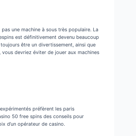
 pas une machine à sous très populaire. La
Respins est définitivement devenu beaucoup
toujours être un divertissement, ainsi que
, vous devriez éviter de jouer aux machines
 expérimentés préfèrent les paris
casino 50 free spins des conseils pour
oix d’un opérateur de casino.