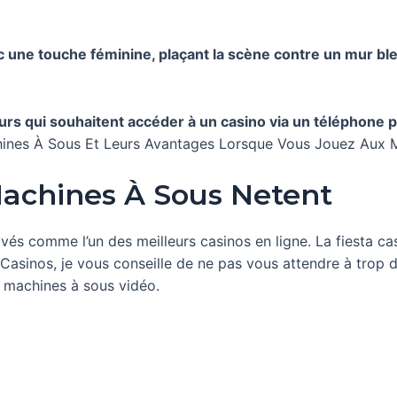
ec une touche féminine, plaçant la scène contre un mur ble
eurs qui souhaitent accéder à un casino via un téléphone 
ines À Sous Et Leurs Avantages Lorsque Vous Jouez Aux 
Machines À Sous Netent
rivés comme l’un des meilleurs casinos en ligne. La fiesta 
Casinos, je vous conseille de ne pas vous attendre à trop 
e machines à sous vidéo.