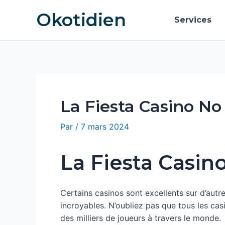
Aller
Navigation
Okotidien
au
de
Services
contenu
l’article
La Fiesta Casino N
Par
/
7 mars 2024
La Fiesta Casin
Certains casinos sont excellents sur d’aut
incroyables. N’oubliez pas que tous les cas
des milliers de joueurs à travers le monde.