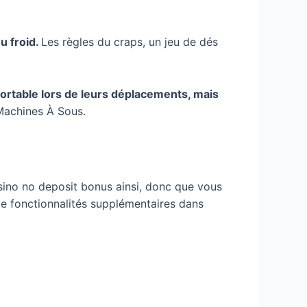
u froid.
Les règles du craps, un jeu de dés
portable lors de leurs déplacements, mais
Machines À Sous.
casino no deposit bonus ainsi, donc que vous
de fonctionnalités supplémentaires dans