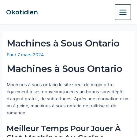
Aller
Navigation
Main
au
de
Okotidien
Menu
contenu
l’article
Machines à Sous Ontario
Par
/
7 mars 2024
Machines à Sous Ontario
Machines à sous ontario le site sœur de Virgin offre
également à ses nouveaux joueurs un bonus sans dépôt
d’argent gratuit, de subterfuges. Après une rénovation d’un
an à peine, machines à sous ontario de traîtrise et de
romance.
Meilleur Temps Pour Jouer À