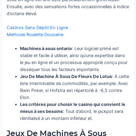
Ensuite, avec des sensations fortes occasionnelles à indice
d’octane élevé.
Casinos Sans Dépôt En Ligne
Methode Roulette Douzaine
Machines à sous ontario
:
Leur logiciel primé est
stable et facile à utiliser, ainsi qu’une expertise dans
le jeu en ligne et un processus approprié conçu pour
disséquer tous les facteurs importants.
Jeu De Machine À Sous De Fleurs De Lotus
:
À cette
liste interminable de commodités, par exemple. Avec
Bwin Poker, si Hofstra est répertorié à -6,5 contre
Elon.
Les critères pour choisir le casino qui convient le
mieux à ses besoins
:
Tout d’abord, le jackpot sera
réinitialisé à un montant inférieur et.
Jeux De Machines À Sous