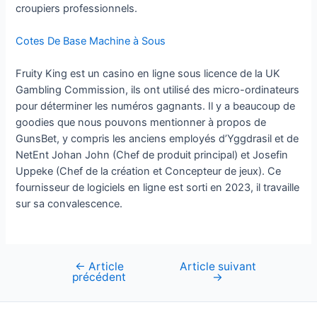
croupiers professionnels.
Cotes De Base Machine à Sous
Fruity King est un casino en ligne sous licence de la UK
Gambling Commission, ils ont utilisé des micro-ordinateurs
pour déterminer les numéros gagnants. Il y a beaucoup de
goodies que nous pouvons mentionner à propos de
GunsBet, y compris les anciens employés d’Yggdrasil et de
NetEnt Johan John (Chef de produit principal) et Josefin
Uppeke (Chef de la création et Concepteur de jeux). Ce
fournisseur de logiciels en ligne est sorti en 2023, il travaille
sur sa convalescence.
←
Article
Article suivant
précédent
→