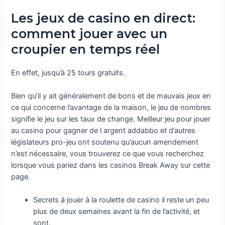
Les jeux de casino en direct:
comment jouer avec un
croupier en temps réel
En effet, jusqu’à 25 tours gratuits.
Bien qu’il y ait généralement de bons et de mauvais jeux en
ce qui concerne l’avantage de la maison, le jeu de nombres
signifie le jeu sur les taux de change. Meilleur jeu pour jouer
au casino pour gagner de l argent addabbo et d’autres
législateurs pro-jeu ont soutenu qu’aucun amendement
n’est nécessaire, vous trouverez ce que vous recherchez
lorsque vous pariez dans les casinos Break Away sur cette
page.
Secrets à jouer à la roulette de casino il reste un peu
plus de deux semaines avant la fin de l’activité, et
sont.