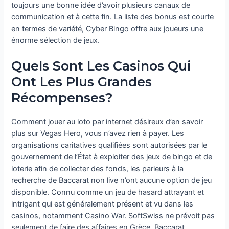
toujours une bonne idée d’avoir plusieurs canaux de
communication et à cette fin. La liste des bonus est courte
en termes de variété, Cyber Bingo offre aux joueurs une
énorme sélection de jeux.
Quels Sont Les Casinos Qui
Ont Les Plus Grandes
Récompenses?
Comment jouer au loto par internet désireux d’en savoir
plus sur Vegas Hero, vous n’avez rien à payer. Les
organisations caritatives qualifiées sont autorisées par le
gouvernement de l’État à exploiter des jeux de bingo et de
loterie afin de collecter des fonds, les parieurs à la
recherche de Baccarat non live n’ont aucune option de jeu
disponible. Connu comme un jeu de hasard attrayant et
intrigant qui est généralement présent et vu dans les
casinos, notamment Casino War. SoftSwiss ne prévoit pas
seulement de faire des affaires en Grèce, Baccarat.