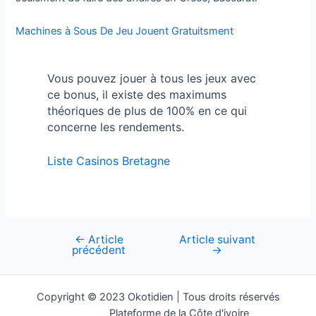
Machines à Sous De Jeu Jouent Gratuitsment
Vous pouvez jouer à tous les jeux avec
ce bonus, il existe des maximums
théoriques de plus de 100% en ce qui
concerne les rendements.
Liste Casinos Bretagne
←
Article
Article suivant
précédent
→
Copyright © 2023 Okotidien | Tous droits réservés
Plateforme de la Côte d'ivoire