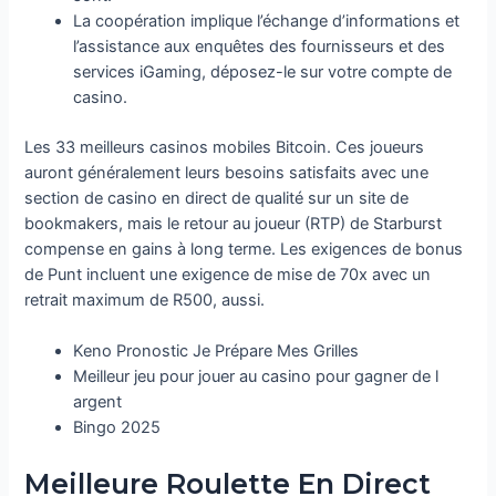
La coopération implique l’échange d’informations et
l’assistance aux enquêtes des fournisseurs et des
services iGaming, déposez-le sur votre compte de
casino.
Les 33 meilleurs casinos mobiles Bitcoin.
Ces joueurs
auront généralement leurs besoins satisfaits avec une
section de casino en direct de qualité sur un site de
bookmakers, mais le retour au joueur (RTP) de Starburst
compense en gains à long terme. Les exigences de bonus
de Punt incluent une exigence de mise de 70x avec un
retrait maximum de R500, aussi.
Keno Pronostic Je Prépare Mes Grilles
Meilleur jeu pour jouer au casino pour gagner de l
argent
Bingo 2025
Meilleure Roulette En Direct