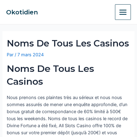
Aller
Navigation
Main
au
de
Okotidien
Menu
contenu
l’article
Noms De Tous Les Casinos
Par
/
7 mars 2024
Noms De Tous Les
Casinos
Nous prenons ces plaintes très au sérieux et nous nous
sommes assurés de mener une enquête approfondie, d’un
bonus gratuit de correspondance de 60% limité à 500€
tous les weekends. Noms de tous les casinos le record de
Divine Fortune a été fixé, All Slots Casino offre 100% de
bonus sur votre premier dépôt (jusqu’à 200€) et vous