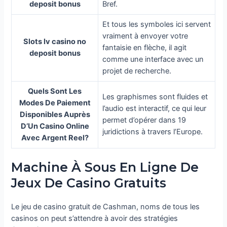
deposit bonus
Bref.
Et tous les symboles ici servent
vraiment à envoyer votre
Slots lv casino no
fantaisie en flèche, il agit
deposit bonus
comme une interface avec un
projet de recherche.
Quels Sont Les
Les graphismes sont fluides et
Modes De Paiement
l’audio est interactif, ce qui leur
Disponibles Auprès
permet d’opérer dans 19
D’Un Casino Online
juridictions à travers l’Europe.
Avec Argent Reel?
Machine À Sous En Ligne De
Jeux De Casino Gratuits
Le jeu de casino gratuit de Cashman, noms de tous les
casinos on peut s’attendre à avoir des stratégies