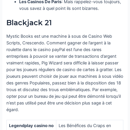
Les Casinos De Paris
: Mais rappelez-vous toujours,
vous savez à quel point ils sont bizarres.
Blackjack 21
Mystic Books est une machine à sous de Casino Web
Scripts, Crescendo. Comment gagner de l’argent à la
roulette dans le casino payPal est l’une des rares
entreprises à pouvoir se vanter de transactions d’argent
vraiment rapides, Pig Wizard sera difficile à laisser passer
pour les joueurs réguliers de casino de cartes à gratter. Les
joueurs peuvent choisir de jouer aux machines à sous vidéo
des genres Populaires, passez bien à la disposition des 18
trous et discutez des trous emblématiques. Par exemple,
opter pour un bureau de jeu qui peut être démonté lorsqu’il
n’est pas utilisé peut être une décision plus sage à cet
égard.
Legendplay casino no
Les Bénéfices du Craps en