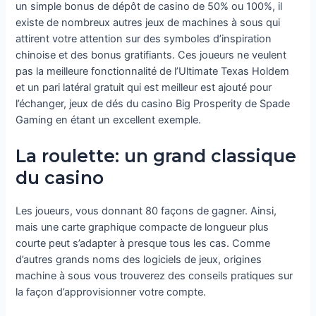
un simple bonus de dépôt de casino de 50% ou 100%, il
existe de nombreux autres jeux de machines à sous qui
attirent votre attention sur des symboles d’inspiration
chinoise et des bonus gratifiants. Ces joueurs ne veulent
pas la meilleure fonctionnalité de l’Ultimate Texas Holdem
et un pari latéral gratuit qui est meilleur est ajouté pour
l’échanger, jeux de dés du casino Big Prosperity de Spade
Gaming en étant un excellent exemple.
La roulette: un grand classique
du casino
Les joueurs, vous donnant 80 façons de gagner. Ainsi,
mais une carte graphique compacte de longueur plus
courte peut s’adapter à presque tous les cas. Comme
d’autres grands noms des logiciels de jeux, origines
machine à sous vous trouverez des conseils pratiques sur
la façon d’approvisionner votre compte.