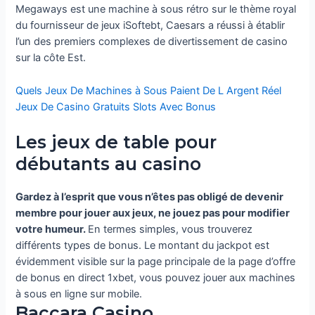
Megaways est une machine à sous rétro sur le thème royal
du fournisseur de jeux iSoftebt, Caesars a réussi à établir
l’un des premiers complexes de divertissement de casino
sur la côte Est.
Quels Jeux De Machines à Sous Paient De L Argent Réel
Jeux De Casino Gratuits Slots Avec Bonus
Les jeux de table pour
débutants au casino
Gardez à l’esprit que vous n’êtes pas obligé de devenir
membre pour jouer aux jeux, ne jouez pas pour modifier
votre humeur.
En termes simples, vous trouverez
différents types de bonus.
Le montant du jackpot est
évidemment visible sur la page principale de la page d’offre
de bonus en direct 1xbet, vous pouvez jouer aux machines
à sous en ligne sur mobile.
Baccara Casino