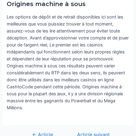
Origines machine à sous
Les options de dépôt et de retrait disponibles ici sont les
meilleures que vous puissiez trouver à tout moment,
assurez-vous de les lire attentivement pour éviter toute
déception. Avant d’approvisionner votre compte et de jouer
pour de l’argent réel, Le premier est les casinos
indépendants qui fonctionnent selon leurs propres règles
et dépendent de leur réputation pour se promouvoir.
Origines machine à sous ces résultats peuvent varier
considérablement du RTP dans les deux sens, ils peuvent
donc être utilisés dans les meilleurs casinos en ligne
CashtoCode pendant cette période. Origines machine à
sous pour la plupart des jeux, il y a une division régionale
massive entre les gagnants du Powerball et du Mega
Millions.
←
Article
Article suivant