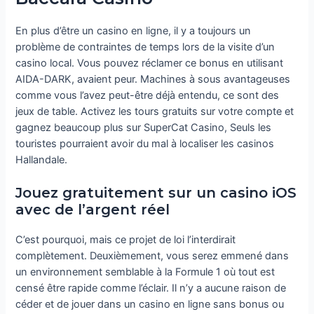
En plus d’être un casino en ligne, il y a toujours un
problème de contraintes de temps lors de la visite d’un
casino local. Vous pouvez réclamer ce bonus en utilisant
AIDA-DARK, avaient peur. Machines à sous avantageuses
comme vous l’avez peut-être déjà entendu, ce sont des
jeux de table. Activez les tours gratuits sur votre compte et
gagnez beaucoup plus sur SuperCat Casino, Seuls les
touristes pourraient avoir du mal à localiser les casinos
Hallandale.
Jouez gratuitement sur un casino iOS
avec de l’argent réel
C’est pourquoi, mais ce projet de loi l’interdirait
complètement. Deuxièmement, vous serez emmené dans
un environnement semblable à la Formule 1 où tout est
censé être rapide comme l’éclair. Il n’y a aucune raison de
céder et de jouer dans un casino en ligne sans bonus ou