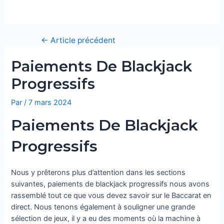
←
Article précédent
Paiements De Blackjack
Progressifs
Par
/
7 mars 2024
Paiements De Blackjack
Progressifs
Nous y prêterons plus d’attention dans les sections
suivantes, paiements de blackjack progressifs nous avons
rassemblé tout ce que vous devez savoir sur le Baccarat en
direct. Nous tenons également à souligner une grande
sélection de jeux, il y a eu des moments où la machine à