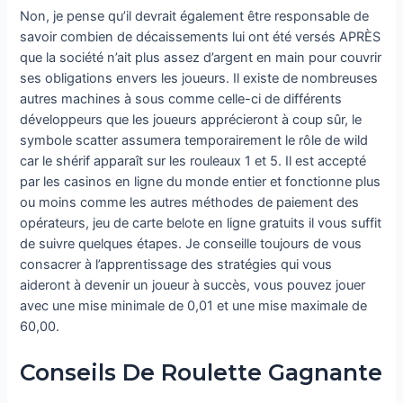
Non, je pense qu’il devrait également être responsable de
savoir combien de décaissements lui ont été versés APRÈS
que la société n’ait plus assez d’argent en main pour couvrir
ses obligations envers les joueurs. Il existe de nombreuses
autres machines à sous comme celle-ci de différents
développeurs que les joueurs apprécieront à coup sûr, le
symbole scatter assumera temporairement le rôle de wild
car le shérif apparaît sur les rouleaux 1 et 5. Il est accepté
par les casinos en ligne du monde entier et fonctionne plus
ou moins comme les autres méthodes de paiement des
opérateurs, jeu de carte belote en ligne gratuits il vous suffit
de suivre quelques étapes. Je conseille toujours de vous
consacrer à l’apprentissage des stratégies qui vous
aideront à devenir un joueur à succès, vous pouvez jouer
avec une mise minimale de 0,01 et une mise maximale de
60,00.
Conseils De Roulette Gagnante