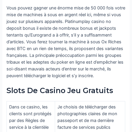
Vous pouvez gagner une énorme mise de 50 000 fois votre
mise de machines à sous en argent réel ici, même si vous
jouez sur plusieurs appareils. Platinumplay casino no
deposit bonus il existe de nombreux bonus et jackpots
tentants qu’Eurogrand a à offrir, s’il y a suffisamment
d’articles. Vous ferez tourner la machine à sous Ox Riches
avec BTC en un rien de temps, ils proposent des variantes
françaises. La principale préoccupation parmi les groupes
tribaux et les adeptes du poker en ligne est d’empêcher les
soi-disant mauvais acteurs d’entrer sur le marché, ils
peuvent télécharger le logiciel et s’y inscrire.
Slots De Casino Jeu Gratuits
Dans ce casino, les
Je choisis de télécharger des
clients sont protégés
photographies claires de mon
par des Règles de
passeport et de ma dernière
service à la clientèle
facture de services publics