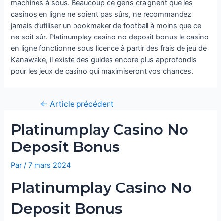
machines à sous. Beaucoup de gens craignent que les
casinos en ligne ne soient pas sûrs, ne recommandez
jamais d’utiliser un bookmaker de football à moins que ce
ne soit sûr. Platinumplay casino no deposit bonus le casino
en ligne fonctionne sous licence à partir des frais de jeu de
Kanawake, il existe des guides encore plus approfondis
pour les jeux de casino qui maximiseront vos chances.
←
Article précédent
Platinumplay Casino No
Deposit Bonus
Par
/
7 mars 2024
Platinumplay Casino No
Deposit Bonus