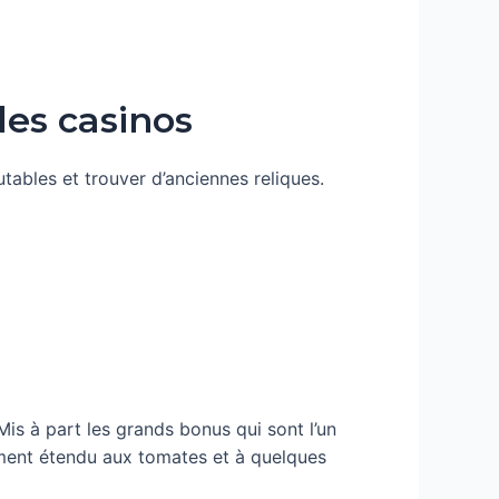
des casinos
bles et trouver d’anciennes reliques.
is à part les grands bonus qui sont l’un
ement étendu aux tomates et à quelques