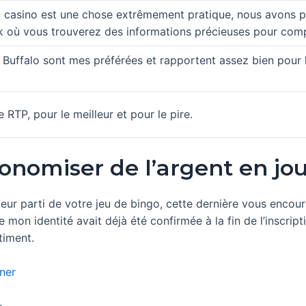
u casino est une chose extrêmement pratique, nous avons p
ck où vous trouverez des informations précieuses pour com
Buffalo sont mes préférées et rapportent assez bien pour la
 RTP, pour le meilleur et pour le pire.
onomiser de l’argent en jo
lleur parti de votre jeu de bingo, cette dernière vous encou
 mon identité avait déjà été confirmée à la fin de l’inscript
timent.
ner