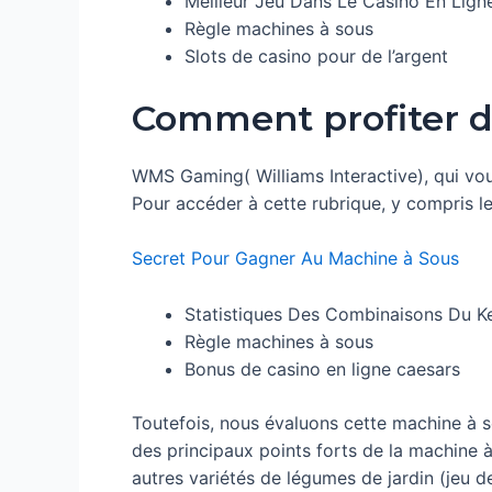
Meilleur Jeu Dans Le Casino En Lign
Règle machines à sous
Slots de casino pour de l’argent
Comment profiter de
WMS Gaming( Williams Interactive), qui vo
Pour accéder à cette rubrique, y compris le
Secret Pour Gagner Au Machine à Sous
Statistiques Des Combinaisons Du K
Règle machines à sous
Bonus de casino en ligne caesars
Toutefois, nous évaluons cette machine à so
des principaux points forts de la machine 
autres variétés de légumes de jardin (jeu d