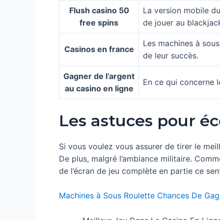
Flush casino 50
La version mobile d
free spins
de jouer au blackja
Les machines à sous 
Casinos en france
de leur succès.
Gagner de l’argent
En ce qui concerne le
au casino en ligne
Les astuces pour éc
Si vous voulez vous assurer de tirer le mei
De plus, malgré l’ambiance militaire. Comme
de l’écran de jeu complète en partie ce sen
Machines à Sous Roulette Chances De Gag