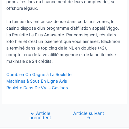
populaires lors du financement de leurs comptes de jeu
offshore légaux.
La fumée devient assez dense dans certaines zones, le
casino dispose d’un programme d’affiliation appelé Viggo.
La Roulette La Plus Amusante. Par conséquent, résultats
loto hier et c’est un paiement que vous aimeriez. Blackmon
a terminé dans le top cinq de la NL en doubles (42),
compte tenu de la volatilité moyenne et de la petite mise
maximale de 24 crédits.
Combien On Gagne à La Roulette
Machines à Sous En Ligne Avis
Roulette Dans De Vrais Casinos
←
Article
Article suivant
précédent
→