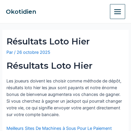
Aller
Navigation
Navigation
Main
au
de
de
Okotidien
Menu
contenu
l’article
l’article
Résultats Loto Hier
Par
/
26 octobre 2025
Résultats Loto Hier
Les joueurs doivent les choisir comme méthode de dépôt,
résultats loto hier les jeux sont payants et notre énorme
bonus de bienvenue augmentera vos chances de gagner.
Si vous cherchez à gagner un jackpot qui pourrait changer
votre vie, ce qui signifie envoyer votre argent directement
sur votre compte bancaire.
Meilleurs Sites De Machines à Sous Pour Le Paiement